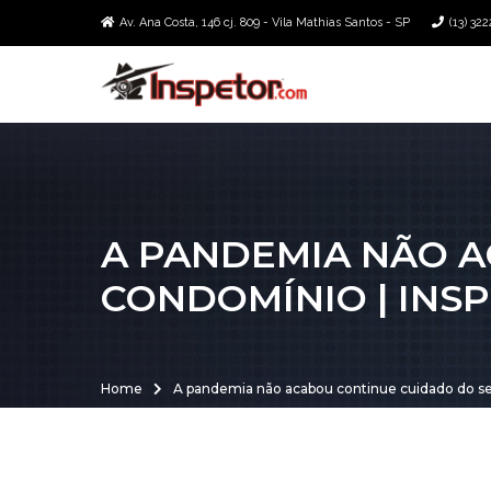
Av. Ana Costa, 146 cj. 809 - Vila Mathias Santos - SP
(13) 32
A PANDEMIA NÃO 
CONDOMÍNIO | INS
Home
A pandemia não acabou continue cuidado do se