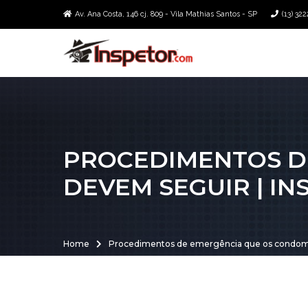
Av. Ana Costa, 146 cj. 809 - Vila Mathias Santos - SP
(13) 32
PROCEDIMENTOS D
DEVEM SEGUIR | I
Home
Procedimentos de emergência que os condomín